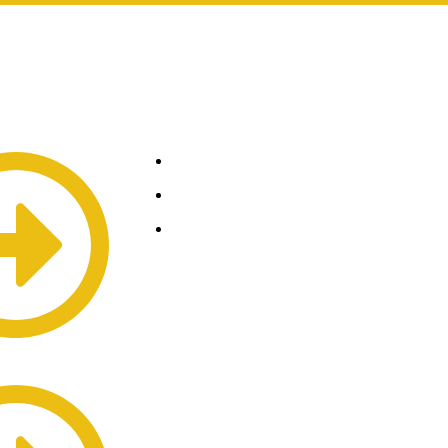
Contáctanos
info@cerrajerosypersianas.es
+34 631 048 521
Carrer de Joaquim Ruyra,
11, Gràcia, 08025
Barcelona
e puertas