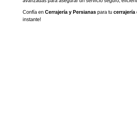
avanzadas para asegurar un servicio seguro, eficien
Confía en
Cerrajería y Persianas
para tu
cerrajerí
instante!