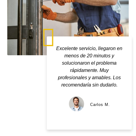
Excelente servicio, llegaron en
Tuve 
menos de 20 minutos y
de la
solucionaron el problema
in
rápidamente. Muy
cer
profesionales y amables. Los
c
recomendaría sin dudarlo.
Carlos M.