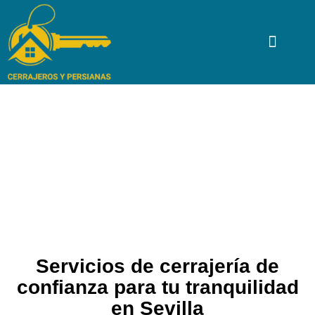
Sobre Nosotros
Cerrajero En Sevilla | 24
Horas | TEL:631048521
Servicios de cerrajería de
confianza para tu tranquilidad
en Sevilla